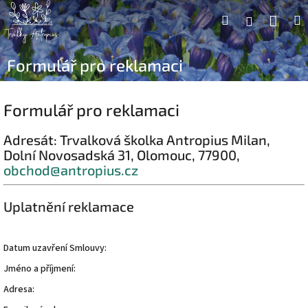
Přejít
Náku
Hledat
M
Přihlášení
na
obsah
koší
Formulář pro reklamaci
Formulář pro reklamaci
Adresát: Trvalková školka Antropius Milan,
Dolní Novosadská 31, Olomouc, 77900,
obchod@antropius.cz
Uplatnění reklamace
Datum uzavření Smlouvy:
Jméno a příjmení:
Adresa: