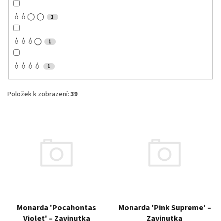
💧💧◯ ◯
1
💧💧💧◯
1
💧💧💧💧
1
Položek k zobrazení:
39
V
ý
p
i
s
p
r
o
d
Monarda 'Pocahontas
Monarda 'Pink Supreme' –
u
Violet' – Zavinutka
Zavinutka