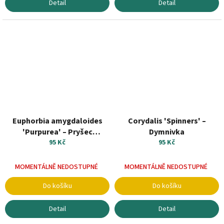
Detail
Detail
Euphorbia amygdaloides
Corydalis 'Spinners' –
'Purpurea' – Pryšec
Dymnivka
mandloňovitý
95 Kč
95 Kč
MOMENTÁLNĚ NEDOSTUPNÉ
MOMENTÁLNĚ NEDOSTUPNÉ
Do košíku
Do košíku
Detail
Detail