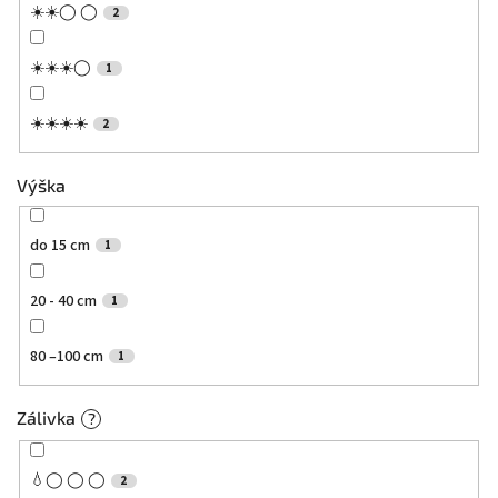
☀️☀️◯ ◯
2
☀️☀️☀️◯
1
☀️☀️☀️☀️
2
Výška
do 15 cm
1
20 - 40 cm
1
80 –100 cm
1
Zálivka
?
💧◯ ◯ ◯
2