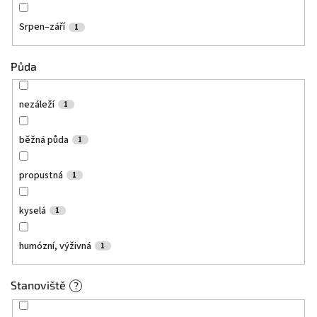
Srpen–září
1
Půda
nezáleží
1
běžná půda
1
propustná
1
kyselá
1
humózní, výživná
1
Stanoviště
?