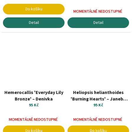
Do košíku
MOMENTÁLNĚ NEDOSTUPNÉ
Detail
Detail
Hemerocallis 'Everyday Lily
Heliopsis helianthoides
Bronze' – Denivka
'Burning Hearts' – Janeba
95 Kč
drsná
95 Kč
MOMENTÁLNĚ NEDOSTUPNÉ
MOMENTÁLNĚ NEDOSTUPNÉ
Do košíku
Do košíku