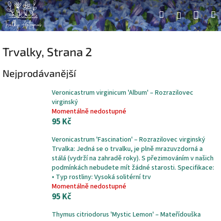
Přejít
Náku
Hledat
M
Přihlášení
na
obsah
koší
Trvalky
, Strana 2
Nejprodávanější
Veronicastrum virginicum 'Album' – Rozrazilovec
virginský
Momentálně nedostupné
95 Kč
Veronicastrum 'Fascination' – Rozrazilovec virginský
Trvalka: Jedná se o trvalku, je plně mrazuvzdorná a
stálá (vydrží na zahradě roky). S přezimováním v našich
podmínkách nebudete mít žádné starosti. Specifikace:
• Typ rostliny: Vysoká solitérní trv
Momentálně nedostupné
95 Kč
Thymus citriodorus 'Mystic Lemon' – Mateřídouška