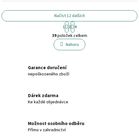
Načíst 12 dalších
S
1
2
4
t
O
r
39
položek celkem
v
á
l
Nahoru
n
á
k
o
d
v
a
á
Garance doručení
c
n
í
nepoškozeného zboží
í
p
r
v
Dárek zdarma
k
Ke každé objednávce
y
v
ý
p
Možnost osobního odběru
i
Přímo v zahradnictví
s
u