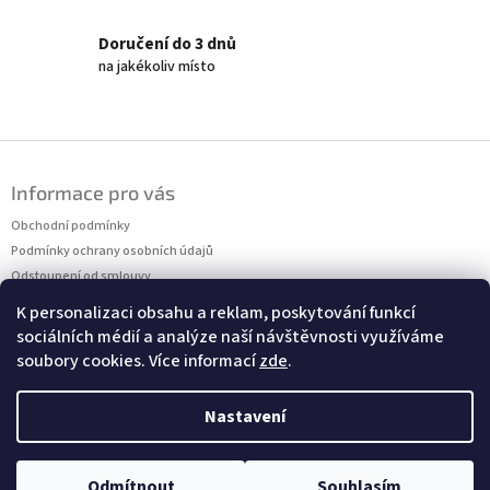
Doručení do 3 dnů
na jakékoliv místo
Z
á
Informace pro vás
p
a
Obchodní podmínky
t
Podmínky ochrany osobních údajů
í
Odstoupení od smlouvy
Formulář pro reklamaci
K personalizaci obsahu a reklam, poskytování funkcí
sociálních médií a analýze naší návštěvnosti využíváme
soubory cookies. Více informací
zde
.
Kontakt
Milan Antropius
Telefon: +420 777 281 130
Nastavení
Odmítnout
Souhlasím
Copyright 2026
Trvalková školka - Antropius Milan
.
Vytvořil Shoptet