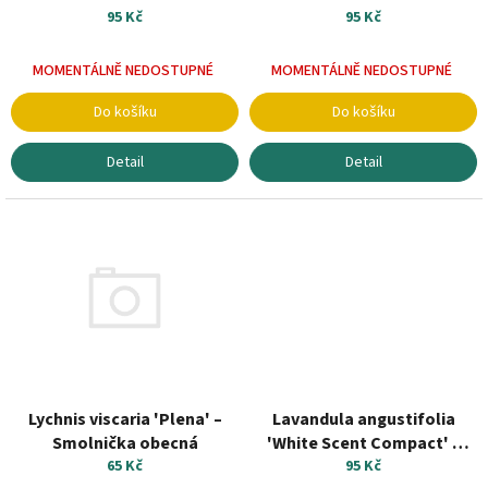
k
95 Kč
95 Kč
t
ů
MOMENTÁLNĚ NEDOSTUPNÉ
MOMENTÁLNĚ NEDOSTUPNÉ
Do košíku
Do košíku
Detail
Detail
Lychnis viscaria 'Plena' –
Lavandula angustifolia
Smolnička obecná
'White Scent Compact' –
65 Kč
Levandule lékařská
95 Kč