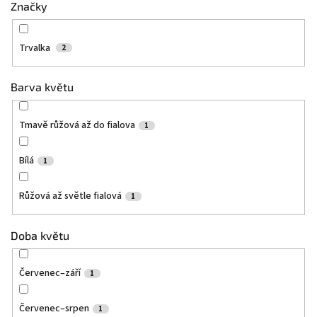
Značky
Trvalka
2
Barva květu
Tmavě růžová až do fialova
1
Bílá
1
Růžová až světle fialová
1
Doba květu
Červenec–září
1
Červenec–srpen
1